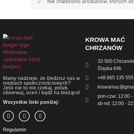
Nie znaleziono produktów, których sz
KROWA MAĆ
CHRZANÓW
32-500 Chrzanów
Śląska 64b
+48 665 135 555
Mamy nadzieje, że śledzisz nas w
mediach społecznościowych?
krowamac@gmai
Jeśli nie to nie czekaj, polub,
obserwuj, oceń
i
bądź na bieżąco!
pon-czw: 12:00 -
Wszystkie linki poniżej:
sb-nd: 12:00 - 22
Regulamin