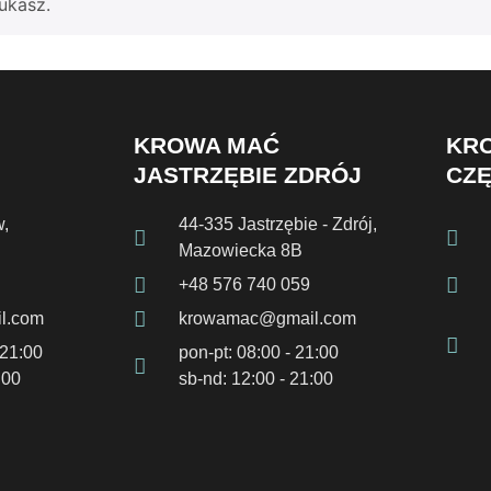
ukasz.
KROWA MAĆ
KR
JASTRZĘBIE ZDRÓJ
CZ
,
44-335 Jastrzębie - Zdrój,
Mazowiecka 8B
+48 576 740 059
l.com
krowamac@gmail.com
 21:00
pon-pt: 08:00 - 21:00
:00
sb-nd: 12:00 - 21:00